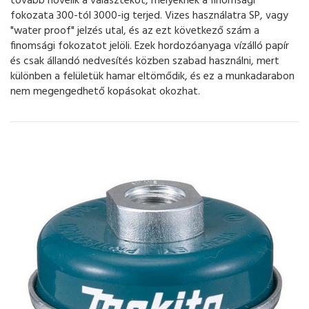
tovább növelik a választékot, melyeknek a finomsági
fokozata 300-tól 3000-ig terjed. Vizes használatra SP, vagy
"water proof" jelzés utal, és az ezt következő szám a
finomsági fokozatot jelöli. Ezek hordozóanyaga vízálló papír
és csak állandó nedvesítés közben szabad használni, mert
különben a felületük hamar eltömődik, és ez a munkadarabon
nem megengedhető kopásokat okozhat.