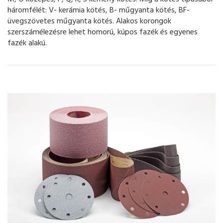
háromfélét: V- kerámia kötés, B- műgyanta kötés, BF-
üvegszövetes műgyanta kötés. Alakos korongok
szerszámélezésre lehet homorú, kúpos fazék és egyenes
fazék alakú.