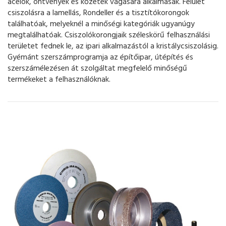
acélok, öntvények és kőzetek vágásara alkalmasak. Felület
csiszolásra a lamellás, Rondeller és a tisztítókorongok
találhatóak, melyeknél a minőségi kategóriák ugyanúgy
megtalálhatóak. Csiszolókorongjaik széleskörű felhasználási
területet fednek le, az ipari alkalmazástól a kristálycsiszolásig.
Gyémánt szerszámprogramja az építőipar, útépítés és
szerszámélezésen át szolgáltat megfelelő minőségű
termékeket a felhasználóknak.