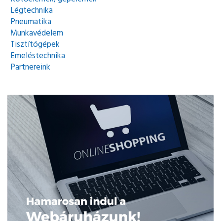
Légtechnika
Pneumatika
Munkavédelem
Tisztítógépek
Emeléstechnika
Partnereink