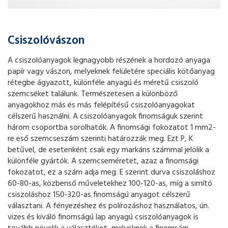
Csiszolóvászon
A csiszolóanyagok legnagyobb részének a hordozó anyaga
papír vagy vászon, melyeknek felületére speciális kötőanyag
rétegbe ágyazott, különféle anyagú és méretű csiszoló
szemcséket találunk. Természetesen a különböző
anyagokhoz más és más felépítésű csiszolóanyagokat
célszerű használni. A csiszolóanyagok finomságuk szerint
három csoportba sorolhatók. A finomsági fokozatot 1 mm2-
re eső szemcseszám szerinti határozzák meg. Ezt P, K
betűvel, de esetenként csak egy markáns számmal jelölik a
különféle gyártók. A szemcseméretet, azaz a finomsági
fokozatot, ez a szám adja meg. E szerint durva csiszoláshoz
60-80-as, közbenső műveletekhez 100-120-as, míg a simító
csiszoláshoz 150-320-as finomságú anyagot célszerű
választani. A fényezéshez és polírozáshoz használatos, ún.
vizes és kiváló finomságú lap anyagú csiszolóanyagok is