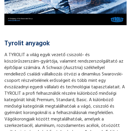
Tyrolit anyagok
A TYROLIT a világ egyik vezető csiszoló- és
köszörűszerszám-gyártója, valamint rendszerszolgáltató az
építőipar számára. A Schwazi (Ausztria) székhellyel
rendelkező családi vállalkozás ötvözi a dinamikus Swarovski-
csoport részvételének erősségeit és több mint egy
évszázadnyi egyedi vállalati és technológiai tapasztalatait. A
TYROLIT a profi felhasználók részére különböző minőségi
kategóriát kínál; Premium, Standard, Basic. A különböző
minőségi kategóriák megtalálhatóak a vágó, csiszoló és
gyémánt korongoknál is a felhasználásnak megfelelően.
Vágókorongjaik között megtalálhatóak, amelyek a
szerkezetiacél, alumínium, rozsdamentes acélok, ötvözött