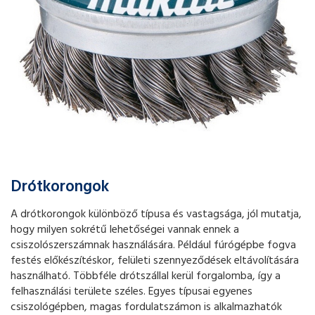
Drótkorongok
A drótkorongok különböző típusa és vastagsága, jól mutatja,
hogy milyen sokrétű lehetőségei vannak ennek a
csiszolószerszámnak használására. Például fúrógépbe fogva
festés előkészítéskor, felületi szennyeződések eltávolítására
használható. Többféle drótszállal kerül forgalomba, így a
felhasználási területe széles. Egyes típusai egyenes
csiszológépben, magas fordulatszámon is alkalmazhatók