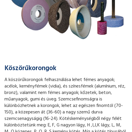
Köszörűkorongok
A köszörűkorongok felhasználása lehet fémes anyagok;
acélok, keményfémek (vidia), és színesfémek (alumínium, réz,
bronz), valamint nem fémes anyagok; kőzetek, beton,
műanyagok, gumi és üveg. Szemcsefinomságra is
különbözhetnek a korongok, lehet az egészen finomtól (70-
150), a közepesen át (36-60) a nagy szemű durva
szemcsenagyságig (16-24). Kötéskeménységből négy félét
különböztetünk meg: E, F, G nagyon lágy, H ,I,J,K lágy, L, M,
M, O közepes, P, Q, R, S kemény kötés. Míg a kötés típusából