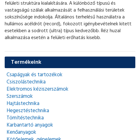
felületi struktúra kialakítására. A különböző típusú és
vastagságú szálak alkalmazását a felhasználási területek
sokszínűsége indokolja. Általános terhelésű használatra a
hullámos acéldrót (record), fokozott igénybevételnek kitett
esetekben a sodrott (ultra) típus kedvezőbb. Réz huzal
alkalmazása esetén a felületi erőhatás kisebb.
Termékeink
Csapágyak és tartozékok
Csiszolástechnika
Elektromos kéziszerszámok
Szerszámok
Hajtástechnika
Hegesztéstechnika
Tömítéstechnika
Karbantartó anyagok
Kenőanyagok
Kötőelemek, gépelemek