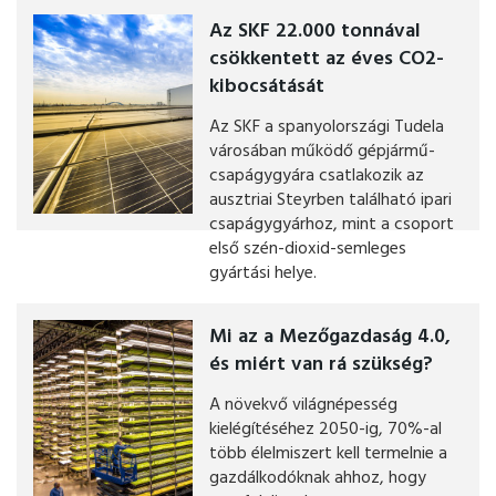
Az SKF 22.000 tonnával
csökkentett az éves CO2-
kibocsátását
Az SKF a spanyolországi Tudela
városában működő gépjármű-
csapágygyára csatlakozik az
ausztriai Steyrben található ipari
csapágygyárhoz, mint a csoport
első szén-dioxid-semleges
gyártási helye.
Mi az a Mezőgazdaság 4.0,
és miért van rá szükség?
A növekvő világnépesség
kielégítéséhez 2050-ig, 70%-al
több élelmiszert kell termelnie a
gazdálkodóknak ahhoz, hogy