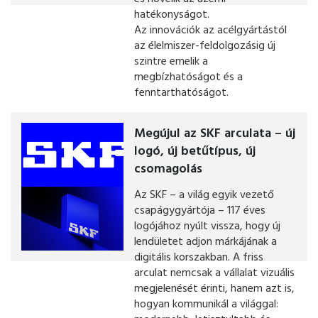
hatékonyságot.
Az innovációk az acélgyártástól
az élelmiszer-feldolgozásig új
szintre emelik a
megbízhatóságot és a
fenntarthatóságot.
Megújul az SKF arculata – új
logó, új betűtípus, új
csomagolás
Az SKF – a világ egyik vezető
csapágygyártója – 117 éves
logójához nyúlt vissza, hogy új
lendületet adjon márkájának a
digitális korszakban. A friss
arculat nemcsak a vállalat vizuális
megjelenését érinti, hanem azt is,
hogyan kommunikál a világgal: