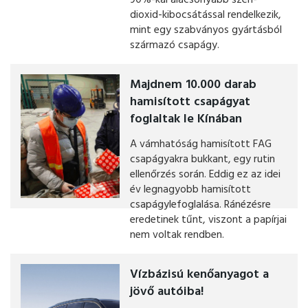
90%-kal alacsonyabb szén-
dioxid-kibocsátással rendelkezik,
mint egy szabványos gyártásból
származó csapágy.
Majdnem 10.000 darab
hamisított csapágyat
foglaltak le Kínában
A vámhatóság hamisított FAG
csapágyakra bukkant, egy rutin
ellenőrzés során. Eddig ez az idei
év legnagyobb hamisított
csapágylefoglalása. Ránézésre
eredetinek tűnt, viszont a papírjai
nem voltak rendben.
Vízbázisú kenőanyagot a
jövő autóiba!