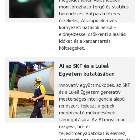
megoldás révén valós időben
monitorozható forgó és statikus
berendezés. Hatparaméteres
érzékelés, AI-alapú elemzés
környezeti hatások nélkül –
előrejelzéssel csökkenti a leállási
időket és a karbantartási
költségeket.
AI az SKF és a Luleå
Egyetem kutatásában
Innovatív együttműködés: az SKF
és a Luleå Egyetem generatív
mesterséges intelligencia alapú
rendszert fejleszt a gépek
megbízható működésének
támogatására. Az AI most már
rezgés-, hő- és
teljesítményadatokat is elemez,