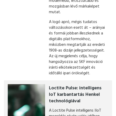
modernebb, letisztultabb és
mozgásban lévő márkaképet
mutat.
A logó apró, mégis tudatos
változásokon esett át – arányai
és formái jobban illeszkednek a
digitális platformokhoz,
miközben megtartják az eredeti
1908-as dizájn jellegzetességeit.
Az új megjelenés célja, hogy
hangsúlyozza az SKF innováció
iránti elkötelezettségét és
időtálló ipari örökségét.
Loctite Pulse: intelligens
IoT karbantartás Henkel
technológiával
A Loctite Pulse intelligens IIoT