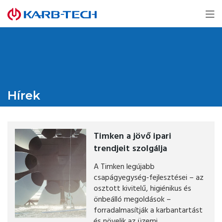
Hírek
Timken a jövő ipari
trendjeit szolgálja
A Timken legújabb
csapágyegység-fejlesztései – az
osztott kivitelű, higiénikus és
önbeálló megoldások –
forradalmasítják a karbantartást
és növelik az üzemi