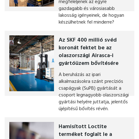
megfeleljenek az egyre
gazdagabb és városiasabb
lakosság igényeinek, de hogyan
készülhetnek fel minderre?
Az SKF 400 millió svéd
koronát fektet be az
olaszországi Airasca-i
gyártóüzem bővítésére
A beruházás az ipari
alkalmazásokra szánt precíziós
csapágyak (SuPB) gyártását a
csoport legnagyobb olaszországi
gyártási helyére juttatja, jelentős
újépítésű bővítés révén.
Hamisított Loctite
terméket foglalt le a