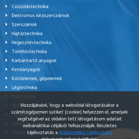
Csiszolástechnika
Elektromos kéziszerszámok
Szerszámok
Hajtástechnika
Hegesztéstechnika
Tömítéstechnika
Karbantartó anyagok
Kenőanyagok
Kötőelemek, gépelemek
Légtechnika
Pneumatika
Hozzájárulok, hogy a weboldal látogatásakor a
Munkavédelem
számítógépemen sütiket (cookie) helyezzen el, amelyek
Tisztítógépek
segítségével az oldalon tett látogatásom adatait
Emeléstechnika
webanalitikai céljából felhasználják. Részletes
tájékoztatás a
Adatkezelési tájékoztató
Partnereink