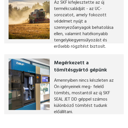
Az SKF kifejlesztette az új
termékcsaládját - az UC-
sorozatot, amely fokozott
védelmet nyújt a
szennyezőanyagok behatolása
ellen, valamint hatékonyabb
tengelykiegyensúlyozást és
erősebb rögzítést biztosít.
Megérkezett a
tömítésgyártó gépünk
Amennyiben nincs készleten az
Ön igényeinek meg- felelő
tömítés, mostantól az új SKF
SEAL JET DD géppel számos
különböző tömítést tudunk
előállítani.