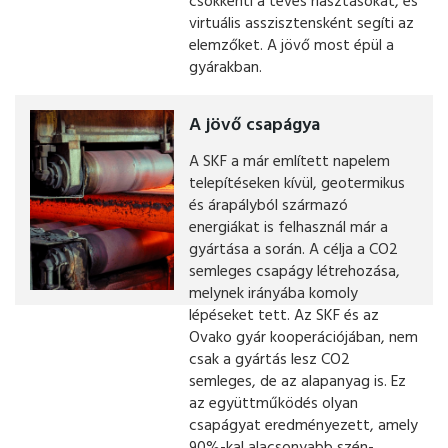
csökkenti a téves riasztásokat, és
virtuális asszisztensként segíti az
elemzőket. A jövő most épül a
gyárakban.
A jövő csapágya
A SKF a már említett napelem
telepítéseken kívül, geotermikus
és árapályból származó
energiákat is felhasznál már a
gyártása a során. A célja a CO2
semleges csapágy létrehozása,
melynek irányába komoly
lépéseket tett. Az SKF és az
Ovako gyár kooperációjában, nem
csak a gyártás lesz CO2
semleges, de az alapanyag is. Ez
az együttműködés olyan
csapágyat eredményezett, amely