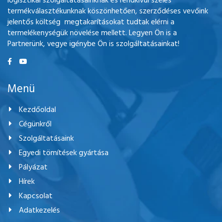
logisztikai szolgáltatásainknak és rendkívül széles
termékválasztékunknak köszönhetően, szerződéses vevőink
jelentős költség megtakarításokat tudtak elérni a
termelékenységük növelése mellett. Legyen Ön is a
Partnerünk, vegye igénybe Ön is szolgáltatásainkat!
Menü
Kezdőoldal
Cégünkről
Szolgáltatásaink
Egyedi tömítések gyártása
Pályázat
Hírek
Kapcsolat
Adatkezelés