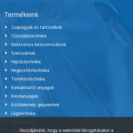
Termékeink
Csapágyak és tartozékok
Csiszolástechnika
Elektromos kéziszerszámok
Szerszámok
Hajtástechnika
Hegesztéstechnika
Tömítéstechnika
Karbantartó anyagok
Kenőanyagok
Kötőelemek, gépelemek
Légtechnika
Pneumatika
Hozzájárulok, hogy a weboldal látogatásakor a
Munkavédelem