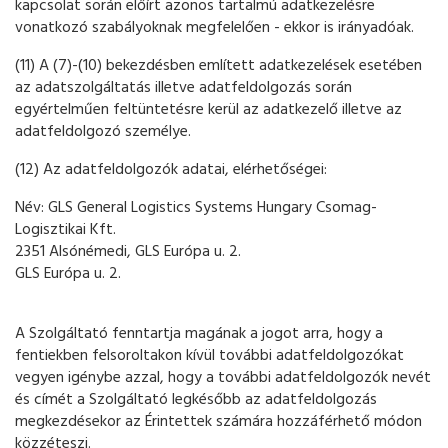
kapcsolat során előírt azonos tartalmú adatkezelésre
vonatkozó szabályoknak megfelelően - ekkor is irányadóak.
(11) A (7)-(10) bekezdésben említett adatkezelések esetében
az adatszolgáltatás illetve adatfeldolgozás során
egyértelműen feltüntetésre kerül az adatkezelő illetve az
adatfeldolgozó személye.
(12) Az adatfeldolgozók adatai, elérhetőségei:
Név: GLS General Logistics Systems Hungary Csomag-
Logisztikai Kft.
2351 Alsónémedi, GLS Európa u. 2.
GLS Európa u. 2.
A Szolgáltató fenntartja magának a jogot arra, hogy a
fentiekben felsoroltakon kívül további adatfeldolgozókat
vegyen igénybe azzal, hogy a további adatfeldolgozók nevét
és címét a Szolgáltató legkésőbb az adatfeldolgozás
megkezdésekor az Érintettek számára hozzáférhető módon
közzéteszi.