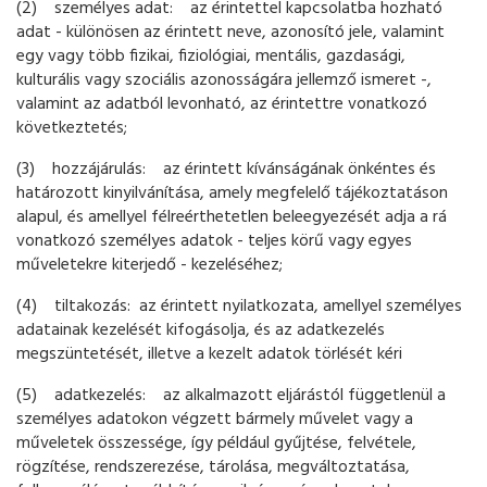
(2) személyes adat: az érintettel kapcsolatba hozható
adat - különösen az érintett neve, azonosító jele, valamint
egy vagy több fizikai, fiziológiai, mentális, gazdasági,
kulturális vagy szociális azonosságára jellemző ismeret -,
valamint az adatból levonható, az érintettre vonatkozó
következtetés;
(3) hozzájárulás: az érintett kívánságának önkéntes és
határozott kinyilvánítása, amely megfelelő tájékoztatáson
alapul, és amellyel félreérthetetlen beleegyezését adja a rá
vonatkozó személyes adatok - teljes körű vagy egyes
műveletekre kiterjedő - kezeléséhez;
(4) tiltakozás: az érintett nyilatkozata, amellyel személyes
adatainak kezelését kifogásolja, és az adatkezelés
megszüntetését, illetve a kezelt adatok törlését kéri
(5) adatkezelés: az alkalmazott eljárástól függetlenül a
személyes adatokon végzett bármely művelet vagy a
műveletek összessége, így például gyűjtése, felvétele,
rögzítése, rendszerezése, tárolása, megváltoztatása,