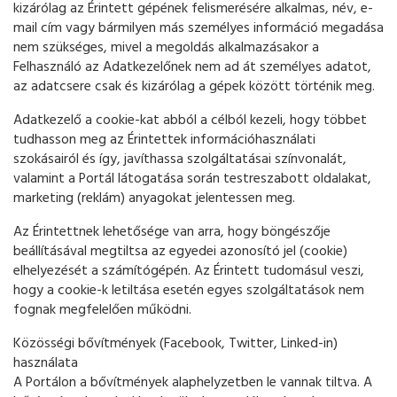
kizárólag az Érintett gépének felismerésére alkalmas, név, e-
mail cím vagy bármilyen más személyes információ megadása
nem szükséges, mivel a megoldás alkalmazásakor a
Felhasználó az Adatkezelőnek nem ad át személyes adatot,
az adatcsere csak és kizárólag a gépek között történik meg.
Adatkezelő a cookie-kat abból a célból kezeli, hogy többet
tudhasson meg az Érintettek információhasználati
szokásairól és így, javíthassa szolgáltatásai színvonalát,
valamint a Portál látogatása során testreszabott oldalakat,
marketing (reklám) anyagokat jelentessen meg.
Az Érintettnek lehetősége van arra, hogy böngészője
beállításával megtiltsa az egyedei azonosító jel (cookie)
elhelyezését a számítógépén. Az Érintett tudomásul veszi,
hogy a cookie-k letiltása esetén egyes szolgáltatások nem
fognak megfelelően működni.
Közösségi bővítmények (Facebook, Twitter, Linked-in)
használata
A Portálon a bővítmények alaphelyzetben le vannak tiltva. A