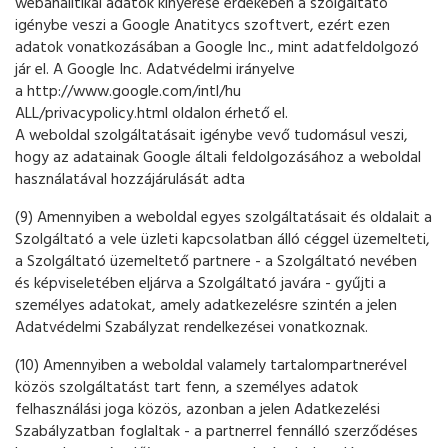
webanalitikai adatok kinyerése érdekében a szolgáltató
igénybe veszi a Google Anatitycs szoftvert, ezért ezen
adatok vonatkozásában a Google Inc., mint adatfeldolgozó
jár el. A Google Inc. Adatvédelmi irányelve
a http://www.google.com/intl/hu
ALL/privacypolicy.html oldalon érhető el.
A weboldal szolgáltatásait igénybe vevő tudomásul veszi,
hogy az adatainak Google általi feldolgozásához a weboldal
használatával hozzájárulását adta
(9) Amennyiben a weboldal egyes szolgáltatásait és oldalait a
Szolgáltató a vele üzleti kapcsolatban álló céggel üzemelteti,
a Szolgáltató üzemeltető partnere - a Szolgáltató nevében
és képviseletében eljárva a Szolgáltató javára - gyűjti a
személyes adatokat, amely adatkezelésre szintén a jelen
Adatvédelmi Szabályzat rendelkezései vonatkoznak.
(10) Amennyiben a weboldal valamely tartalompartnerével
közös szolgáltatást tart fenn, a személyes adatok
felhasználási joga közös, azonban a jelen Adatkezelési
Szabályzatban foglaltak - a partnerrel fennálló szerződéses