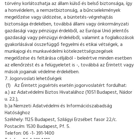
törvény korlátozhatja az állam külső és belső biztonsága, így
a honvédelem, a nemzetbiztonság, a bűncselekmények
megelőzése vagy üldözése, a büntetés-végrehajtás
biztonsága érdekében, továbbá állami vagy önkormányzati
gazdasági vagy pénzügyi érdekből, az Európai Unió jelentős
gazdasági vagy pénzügyi érdekéből, valamint a foglalkozások
gyakorlásával összefüggő fegyelmi és etikai vétségek, a
munkajogi és munkavédelmi kötelezettségszegések
megelőzése és feltárása céljából - beleértve minden esetben
az ellenőrzést és a felügyeletet is -, továbbá az Érintett vagy
mások jogainak védelme érdekében.
7. Jogorvoslati lehetőségek
(1) Az Érintett jogsértés esetén jogorvoslatért fordulhat:
a.) az Adatvédelmi Biztos Hivatalához (1051 Budapest, Nádor
u. 22.),
b.)a Nemzeti Adatvédelmi és Információszabadság
Hatósághoz
Székhely: 1125 Budapest, Szilágyi Erzsébet fasor 22/c.
Postacím: 1530 Budapest, Pf. 5.
Telefon: 06 -1- 391-1400