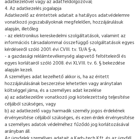
adatkezelővel vagy az adatfeldolgozóval;
4. Az adatkezelés jogalapja
Adatkezelő az érintettek adatait a hatályos adatvédelemre
vonatkozó jogszabályoknak megfelelően, hozzájárulásuk
alapján, illetőleg
- az elektronikus kereskedelmi szolgáltatások, valamint az
információs társadalommal összefüggő szolgáltatások egyes
kérdéseiről szóló 2001. évi CVIII. tv. 13/A §-a,
- a gazdasági reklámtevékenység alapvető feltételeiről és
egyes korlátairól szóló 2008. évi XLVIII. tv. 6. § bekezdése
alapján kezeli.
A személyes adat kezelhető akkor is, ha az éritett
hozzájárulásának beszerzése lehetetlen vagy aránytalan
költséggel járna, és a személyes adat kezelése
a) az adatkezelőre vonatkozó jogi kötelezettség teljesítése
céljából szükséges, vagy
b) az adatkezelő vagy harmadik személy jogos érdekének
érvényesítése céljából szükséges, és ezen érdek érvényesítése
a személyes adatok védelméhez fűződó jog korlátozásával
arányban áll.
Az ügyfelek személyes adatait a Karb-tech Kft. és az ügyfél