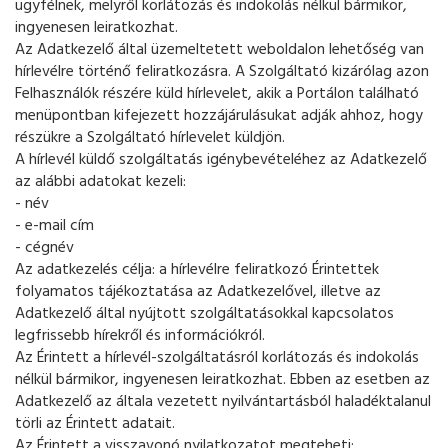
ügyfélnek, melyről korlátozás és indokolás nélkül bármikor,
ingyenesen leiratkozhat.
Az Adatkezelő által üzemeltetett weboldalon lehetőség van
hírlevélre történő feliratkozásra. A Szolgáltató kizárólag azon
Felhasználók részére küld hírlevelet, akik a Portálon található
menüpontban kifejezett hozzájárulásukat adják ahhoz, hogy
részükre a Szolgáltató hírlevelet küldjön.
A hírlevél küldő szolgáltatás igénybevételéhez az Adatkezelő
az alábbi adatokat kezeli:
- név
- e-mail cím
- cégnév
Az adatkezelés célja: a hírlevélre feliratkozó Érintettek
folyamatos tájékoztatása az Adatkezelővel, illetve az
Adatkezelő által nyújtott szolgáltatásokkal kapcsolatos
legfrissebb hírekről és információkról.
Az Érintett a hírlevél-szolgáltatásról korlátozás és indokolás
nélkül bármikor, ingyenesen leiratkozhat. Ebben az esetben az
Adatkezelő az általa vezetett nyilvántartásból haladéktalanul
törli az Érintett adatait.
Az Érintett a visszavonó nyilatkozatot megteheti: