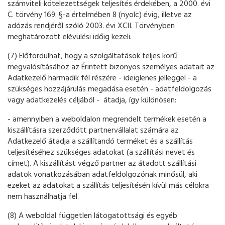
számviteli kötelezettségek teljesítés érdekében, a 2000. évi
C. törvény 169. §-a értelmében 8 (nyolc) évig, illetve az
adózás rendjéről szóló 2003. évi XCII. Törvényben
meghatározott elévülési időig kezeli.
(7) Előfordulhat, hogy a szolgáltatások teljes körű
megvalósításához az Érintett bizonyos személyes adatait az
Adatkezelő harmadik fél részére - ideiglenes jelleggel - a
szükséges hozzájárulás megadása esetén - adatfeldolgozás
vagy adatkezelés céljából - átadja, így különösen:
- amennyiben a weboldalon megrendelt termékek esetén a
kiszállításra szerződött partnervállalat számára az
Adatkezelő átadja a szállítandó terméket és a szállítás
teljesítéséhez szükséges adatokat (a szállítási nevet és
címet). A kiszállítást végző partner az átadott szállítási
adatok vonatkozásában adatfeldolgozónak minősül, aki
ezeket az adatokat a szállítás teljesítésén kívül más célokra
nem használhatja fel.
(8) A weboldal független látogatottsági és egyéb