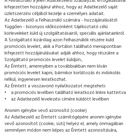
A Felhasználó a jelen Adatkezelési Szabályzat elfogadásával
kifejezetten hozzájárul ahhoz, hogy az Adatkezelő saját
üzletszerzési céljából kezelje a személyes adatait.
Az Adatkezelő a Felhasználó számára - hozzájárulásától
függően - bizonyos időközönként tájékoztató célú
körleveleket küld új szolgáltatásairól, speciális ajánlatainkról.
A Szolgáltató kizárólag azon Felhasználók részére küld
promóciós levelet, akik a Portálon található menüpontban
kifejezett hozzájárulásukat adják ahhoz, hogy részükre a
Szolgáltató promóciós levelet küldjön.,
Az Érintett, amennyiben a továbbiakban nem kíván
promóciós levelet kapni, bármikor korlátozás és indokolás
nélkül, ingyenesen leiratkozhat.
Az Érintett a visszavonó nyilatkozatot megteheti:
• a promóciós levélben található leiratkozó linkre kattintva
• az Adatkezelő levelezési címére küldött levélben
Anonim igénybe vevő azonosító (cookie)
Az Adatkezelő az Érintett számítógépére anonim igénybe
vevő azonosítót (cookie, süti) helyez el, amely önmagában
semmilyen módon nem képes az Érintett azonosítására,