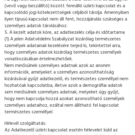
(vevő vagy beszállító) között fennálló üzleti kapcsolat és a
kapcsolódó jogi kötelezettségek céljából tárolja. Amennyiben
ilyen típusú kapcsolat nem áll fent, hozzájárulás szükséges a
személyes adatok tárolásához.
5. A kezelt adatok köre, az adatkezelés célja és időtartama
(1) A jelen Adatvédelmi Szabályzat kizárólag természetes
személyek adatainak kezelésére terjed ki, tekintettel arra,
hogy személyes adatok kizárólag természetes személyek
vonatkozásában értelmezhetőek.
Nem minősülnek személyes adatnak azok az anonim
információk, amelyeket a személyes azonosíthatóság
kizárásával gyűjt adatkezelő, és természetes személlyel nem
hozhatóak kapcsolatba, illetve azok a demográfiai adatok
sem minősülnek személyes adatnak, melyeket úgy gyűjt,
hogy nem kapcsolja hozzá azokat azonosítható személyek
személyes adataihoz, ezáltal nem állítható fel kapcsolat
természetes személlyel.
Hírlevél szolgáltatás:
Az Adatkezelő üzleti kapcsolat esetén hírlevelet küld az