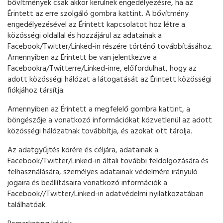
bővítmények csak akkor kerülnek engedélyezésre, ha az
Érintett az erre szolgáló gombra kattint. A bővítmény
engedélyezésével az Érintett kapcsolatot hoz létre a
közösségi oldallal és hozzájárul az adatainak a
Facebook/Twitter/Linked-in részére történő továbbításához.
Amennyiben az Érintett be van jelentkezve a
Facebookra/Twitterre/Linked-inre, előfordulhat, hogy az
adott közösségi hálózat a látogatását az Érintett közösségi
fiókjához társítja.
Amennyiben az Érintett a megfelelő gombra kattint, a
böngészője a vonatkozó információkat közvetlenül az adott
közösségi hálózatnak továbbítja, és azokat ott tárolja.
Az adatgyűjtés körére és céljára, adatainak a
Facebook/Twitter/Linked-in általi további feldolgozására és
felhasználására, személyes adatainak védelmére irányuló
jogaira és beállításaira vonatkozó információk a
Facebook//Twitter/Linked-in adatvédelmi nyilatkozatában
találhatóak.