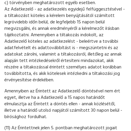
c) törvényben meghatározott egyéb esetben.
Az Adatkezelő - az adatkezelés egyidejű felfüggesztésével -
a tiltakozást köteles a kérelem benyújtásától számított
legrövidebb időn belül, de legfeljebb 15 napon belül
megvizsgálni, és annak eredményéről a kérelmezőt írásban
tájékoztatni. Amennyiben a tiltakozás indokolt, az
Adatkezelő köteles az adatkezelést - beleértve a további
adatfelvételt és adattovábbítást is - megszüntetni és az
adatokat zárolni, valamint a tiltakozásról, illetőleg az annak
alapján tett intézkedésekről értesíteni mindazokat, akik
részére a tiltakozással érintett személyes adatot korábban
továbbította, és akik kötelesek intézkedni a tiltakozási jog
érvényesítése érdekében.
Amennyiben az Érintett az Adatkezelő döntésével nem ért
egyet, illetve ha a Adatkezelő a 15 napos határidőt
elmulasztja az Érintett a döntés ellen - annak közlésétől,
illetve a határidő utolsó napjától számított 30 napon belül -
bírósághoz fordulhat.
(11) Az Érintettnek jelen 5. pontban meghatározott jogait