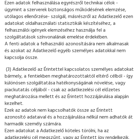
Ezen adatok felhasználása egyrészről technikai célok -
úgymint a szerverek biztonságos működésének elemzése,
utólagos ellenőrzése- szolgál, másrészről az Adatkezelő ezen
adatokat oldalhasználati statisztikák készítéséhez, a
felhasználói igények elemzéséhez használja fel a
szolgáltatások színvonalának emelése érdekében.
A fenti adatok a felhasználó azonosítására nem alkalmasak
és azokat az Adatkezelő egyéb személyes adatokkal nem
kapcsolja össze.
(3) Adatkezelő az Érintettel kapcsolatos személyes adatokat
bármely, a fentiekben meghatározottaktól eltérő célból - így
különösen szolgáltatása hatékonyságának növelése, vagy
piackutatás céljából - csak az adatkezelési cél előzetes
meghatározása mellett és az Érintett hozzájárulása alapján
kezelhet.
Ezek az adatok nem kapcsolhatók össze az Érintett
azonosító adataival és a hozzájárulása nélkül nem adhatók át
harmadik személy számára.
Ezen adatokat a Adatkezelő köteles törölni, ha az
adatkezelési cél megszűnt, vagy az Érintett így rendelkezik.