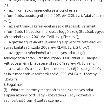
- a Polgári Törvénykönyvről szóló 2013. évi V. törvény 2:43§
(e)
- az információs önrendelkezési jogról és az
információszabadságról szóló 2011. évi CXII. tv. („Adatvédelmi
tv.");
- az elektronikus kereskedelmi szolgáltatások, valamint
információs társadalommal összefüggő szolgáltatások egyes
kérdéseiről szóló 2001. évi CVIII. tv. („Eker. tv.");
- a gazdasági reklámtevékenység alapvető feltételeiről és
egyes korlátairól szóló 2008. évi XLVIII. tv. („Grt. tv.")
- az egyének védelméről a személyes adatok gépi
feldolgozása során, Strasbourgban, 1981. január 28. napján
kelt Egyezmény kihirdetéséről szóló 1998. évi VI. törvény;
- a kutatás és a közvetlen üzletszerzés célját szolgáló név-
és lakcímadatok kezeléséről szóló 1995. évi CXIX. Törvény
(„Katv.")
3. Fogalmak
(1) érintett: bármely meghatározott, személyes adat
alapján azonosított vagy - közvetlenül vagy közvetve -
azonosítható természetes személy;