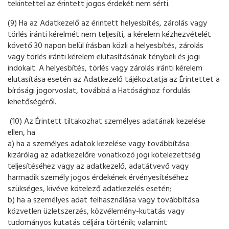
tekintettel az érintett jogos érdekét nem sérti.
(9) Ha az Adatkezelő az érintett helyesbítés, zárolás vagy
törlés iránti kérelmét nem teljesíti, a kérelem kézhezvételét
követő 30 napon belül írásban közli a helyesbítés, zárolás
vagy törlés iránti kérelem elutasításának ténybeli és jogi
indokait. A helyesbítés, törlés vagy zárolás iránti kérelem
elutasítása esetén az Adatkezelő tájékoztatja az Érintettet a
bírósági jogorvoslat, továbbá a Hatósághoz fordulás
lehetőségéről.
(10) Az Érintett tiltakozhat személyes adatának kezelése
ellen, ha
a) ha a személyes adatok kezelése vagy továbbítása
kizárólag az adatkezelőre vonatkozó jogi kötelezettség
teljesítéséhez vagy az adatkezelő, adatátvevő vagy
harmadik személy jogos érdekének érvényesítéséhez
szükséges, kivéve kötelező adatkezelés esetén;
b) ha a személyes adat felhasználása vagy továbbítása
közvetlen üzletszerzés, közvélemény-kutatás vagy
tudományos kutatás céljára történik; valamint