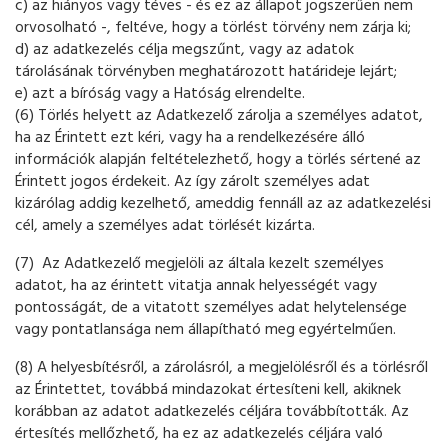
c) az hiányos vagy téves - és ez az állapot jogszerűen nem
orvosolható -, feltéve, hogy a törlést törvény nem zárja ki;
d) az adatkezelés célja megszűnt, vagy az adatok
tárolásának törvényben meghatározott határideje lejárt;
e) azt a bíróság vagy a Hatóság elrendelte.
(6) Törlés helyett az Adatkezelő zárolja a személyes adatot,
ha az Érintett ezt kéri, vagy ha a rendelkezésére álló
információk alapján feltételezhető, hogy a törlés sértené az
Érintett jogos érdekeit. Az így zárolt személyes adat
kizárólag addig kezelhető, ameddig fennáll az az adatkezelési
cél, amely a személyes adat törlését kizárta.
(7) Az Adatkezelő megjelöli az általa kezelt személyes
adatot, ha az érintett vitatja annak helyességét vagy
pontosságát, de a vitatott személyes adat helytelensége
vagy pontatlansága nem állapítható meg egyértelműen.
(8) A helyesbítésről, a zárolásról, a megjelölésről és a törlésről
az Érintettet, továbbá mindazokat értesíteni kell, akiknek
korábban az adatot adatkezelés céljára továbbították. Az
értesítés mellőzhető, ha ez az adatkezelés céljára való