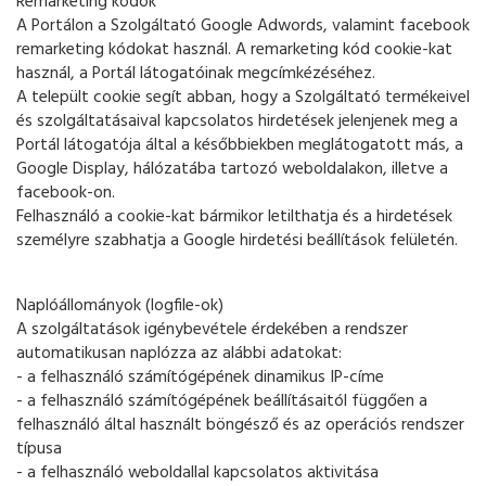
Remarketing kódok
A Portálon a Szolgáltató Google Adwords, valamint facebook
remarketing kódokat használ. A remarketing kód cookie-kat
használ, a Portál látogatóinak megcímkézéséhez.
A települt cookie segít abban, hogy a Szolgáltató termékeivel
és szolgáltatásaival kapcsolatos hirdetések jelenjenek meg a
Portál látogatója által a későbbiekben meglátogatott más, a
Google Display, hálózatába tartozó weboldalakon, illetve a
facebook-on.
Felhasználó a cookie-kat bármikor letilthatja és a hirdetések
személyre szabhatja a Google hirdetési beállítások felületén.
Naplóállományok (logfile-ok)
A szolgáltatások igénybevétele érdekében a rendszer
automatikusan naplózza az alábbi adatokat:
- a felhasználó számítógépének dinamikus IP-címe
- a felhasználó számítógépének beállításaitól függően a
felhasználó által használt böngésző és az operációs rendszer
típusa
- a felhasználó weboldallal kapcsolatos aktivitása