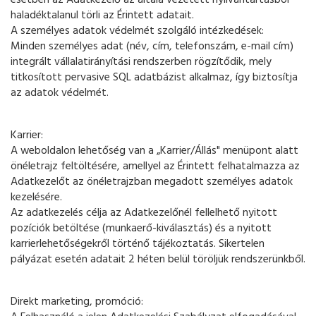
esetben az Adatkezelő az általa vezetett nyilvántartásból
haladéktalanul törli az Érintett adatait.
A személyes adatok védelmét szolgáló intézkedések:
Minden személyes adat (név, cím, telefonszám, e-mail cím)
integrált vállalatirányítási rendszerben rögzítődik, mely
titkosított pervasive SQL adatbázist alkalmaz, így biztosítja
az adatok védelmét.
Karrier:
A weboldalon lehetőség van a „Karrier/Állás" menüpont alatt
önéletrajz feltöltésére, amellyel az Érintett felhatalmazza az
Adatkezelőt az önéletrajzban megadott személyes adatok
kezelésére.
Az adatkezelés célja az Adatkezelőnél fellelhető nyitott
pozíciók betöltése (munkaerő-kiválasztás) és a nyitott
karrierlehetőségekről történő tájékoztatás. Sikertelen
pályázat esetén adatait 2 héten belül töröljük rendszerünkből.
Direkt marketing, promóció: