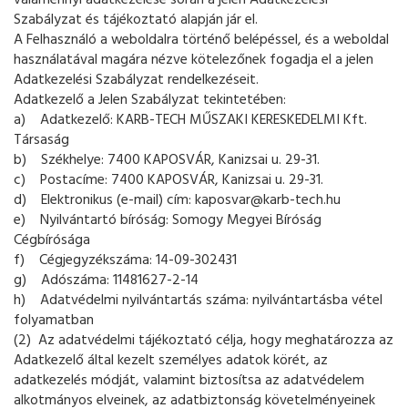
valamennyi adatkezelése során a jelen Adatkezelési
Szabályzat és tájékoztató alapján jár el.
A Felhasználó a weboldalra történő belépéssel, és a weboldal
használatával magára nézve kötelezőnek fogadja el a jelen
Adatkezelési Szabályzat rendelkezéseit.
Adatkezelő a Jelen Szabályzat tekintetében:
a) Adatkezelő: KARB-TECH MŰSZAKI KERESKEDELMI Kft.
Társaság
b) Székhelye: 7400 KAPOSVÁR, Kanizsai u. 29-31.
c) Postacíme: 7400 KAPOSVÁR, Kanizsai u. 29-31.
d) Elektronikus (e-mail) cím: kaposvar@karb-tech.hu
e) Nyilvántartó bíróság: Somogy Megyei Bíróság
Cégbírósága
f) Cégjegyzékszáma: 14-09-302431
g) Adószáma: 11481627-2-14
h) Adatvédelmi nyilvántartás száma: nyilvántartásba vétel
folyamatban
(2) Az adatvédelmi tájékoztató célja, hogy meghatározza az
Adatkezelő által kezelt személyes adatok körét, az
adatkezelés módját, valamint biztosítsa az adatvédelem
alkotmányos elveinek, az adatbiztonság követelményeinek