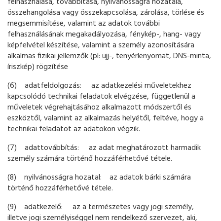
felhasználása, továbbítása, nyilvánosságra hozatala,
összehangolása vagy összekapcsolása, zárolása, törlése és
megsemmisítése, valamint az adatok további
felhasználásának megakadályozása, fénykép-, hang- vagy
képfelvétel készítése, valamint a személy azonosítására
alkalmas fizikai jellemzők (pl: ujj-, tenyérlenyomat, DNS-minta,
íriszkép) rögzítése
(6) adatfeldolgozás: az adatkezelési műveletekhez
kapcsolódó technikai feladatok elvégzése, függetlenül a
műveletek végrehajtásához alkalmazott módszertől és
eszköztől, valamint az alkalmazás helyétől, feltéve, hogy a
technikai feladatot az adatokon végzik.
(7) adattovábbítás: az adat meghatározott harmadik
személy számára történő hozzáférhetővé tétele.
(8) nyilvánosságra hozatal: az adatok bárki számára
történő hozzáférhetővé tétele.
(9) adatkezelő: az a természetes vagy jogi személy,
illetve jogi személyiséggel nem rendelkező szervezet, aki,