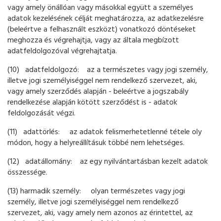
vagy amely önállóan vagy másokkal együtt a személyes
adatok kezelésének célját meghatározza, az adatkezelésre
(beleértve a felhasznált eszközt) vonatkozó döntéseket
meghozza és végrehajtja, vagy az általa megbízott
adatfeldolgozóval végrehajtatja.
(10) adatfeldolgozó: az a természetes vagy jogi személy,
illetve jogi személyiséggel nem rendelkező szervezet, aki,
vagy amely szerződés alapján - beleértve a jogszabály
rendelkezése alapján kötött szerződést is - adatok
feldolgozását végzi.
(11) adattörlés: az adatok felismerhetetlenné tétele oly
módon, hogy a helyreállításuk többé nem lehetséges.
(12) adatállomány: az egy nyilvántartásban kezelt adatok
összessége.
(13) harmadik személy: olyan természetes vagy jogi
személy, illetve jogi személyiséggel nem rendelkező
szervezet, aki, vagy amely nem azonos az érintettel, az