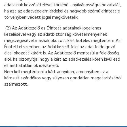
adatainak közzétételével történő - nyilvánosságra hozatalát,
ha azt az adatvédelem érdekei és nagyobb számú érintett e
törvényben védett jogai megkövetelik.
(2) Az Adatkezelő az Érintett adatainak jogellenes
kezelésével vagy az adatbiztonság követelményeinek
megszegésével másnak okozott kárt köteles megtéríteni. Az
Érintettel szemben az Adatkezelő felel az adatfeldolgozó
által okozott kárért is. Az Adatkezelő mentesül a felelősség
alól, ha bizonyítja, hogy a kárt az adatkezelés körén kívül eső
elháríthatatlan ok idézte elő.
Nem kell megtéríteni a kárt annyiban, amennyiben az a
károsult szándékos vagy súlyosan gondatlan magatartásából
származott.