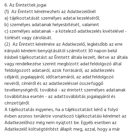
6. Az Érintettek jogai
(1) Az Érintett kérelmezheti az Adatkezelőnél
a) tájékoztatását személyes adatai kezeléséről,
b) személyes adatainak helyesbítését, valamint
c) személyes adatainak - a kötelező adatkezelés kivételével -
törlését vagy zárolását.
(2) Az Érintett kérelmére az Adatkezelő, legkésőbb az erre
irányuló kérelem benyújtásától számított 30 napon belül
írásbeli tájékoztatást az Érintett általa kezelt, illetve az általa
vagy rendelkezése szerint megbízott adatfeldolgozó által
feldolgozott adatairól, azok forrásáról, az adatkezelés
céljáról, jogalapjáról, időtartamáról, az adatfeldolgozó
nevéről, címéről és az adatkezeléssel összefüggő
tevékenységéről, továbbá - az érintett személyes adatainak
továbbítása esetén - az adattovábbítás jogalapjáról és
címzettjéről.
A tájékoztatás ingyenes, ha a tájékoztatást kérő a folyó
évben azonos területre vonatkozó tájékoztatási kérelmet az
Adatkezelőhöz még nem nyújtott be. Egyéb esetben az
Adatkezelő költségtérítést állapít meg, azzal, hogy a már