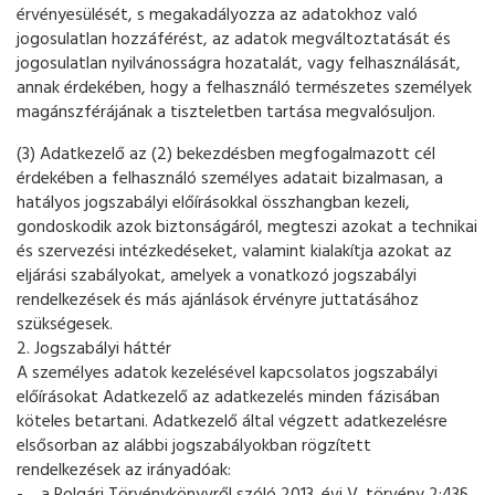
érvényesülését, s megakadályozza az adatokhoz való
jogosulatlan hozzáférést, az adatok megváltoztatását és
jogosulatlan nyilvánosságra hozatalát, vagy felhasználását,
annak érdekében, hogy a felhasználó természetes személyek
magánszférájának a tiszteletben tartása megvalósuljon.
(3) Adatkezelő az (2) bekezdésben megfogalmazott cél
érdekében a felhasználó személyes adatait bizalmasan, a
hatályos jogszabályi előírásokkal összhangban kezeli,
gondoskodik azok biztonságáról, megteszi azokat a technikai
és szervezési intézkedéseket, valamint kialakítja azokat az
eljárási szabályokat, amelyek a vonatkozó jogszabályi
rendelkezések és más ajánlások érvényre juttatásához
szükségesek.
2. Jogszabályi háttér
A személyes adatok kezelésével kapcsolatos jogszabályi
előírásokat Adatkezelő az adatkezelés minden fázisában
köteles betartani. Adatkezelő által végzett adatkezelésre
elsősorban az alábbi jogszabályokban rögzített
rendelkezések az irányadóak: