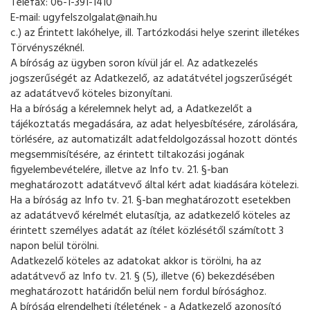
Telefax: 06-1-391-1410
E-mail: ugyfelszolgalat@naih.hu
c.) az Érintett lakóhelye, ill. Tartózkodási helye szerint illetékes
Törvényszéknél.
A bíróság az ügyben soron kívül jár el. Az adatkezelés
jogszerűségét az Adatkezelő, az adatátvétel jogszerűségét
az adatátvevő köteles bizonyítani.
Ha a bíróság a kérelemnek helyt ad, a Adatkezelőt a
tájékoztatás megadására, az adat helyesbítésére, zárolására,
törlésére, az automatizált adatfeldolgozással hozott döntés
megsemmisítésére, az érintett tiltakozási jogának
figyelembevételére, illetve az Info tv. 21. §-ban
meghatározott adatátvevő által kért adat kiadására kötelezi.
Ha a bíróság az Info tv. 21. §-ban meghatározott esetekben
az adatátvevő kérelmét elutasítja, az adatkezelő köteles az
érintett személyes adatát az ítélet közlésétől számított 3
napon belül törölni.
Adatkezelő köteles az adatokat akkor is törölni, ha az
adatátvevő az Info tv. 21. § (5), illetve (6) bekezdésében
meghatározott határidőn belül nem fordul bírósághoz.
A bíróság elrendelheti ítéletének - a Adatkezelő azonosító