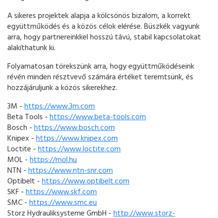
A sikeres projektek alapja a kölcsönös bizalom, a korrekt
együttműködés és a közös célok elérése. Büszkék vagyunk
arra, hogy partnereinkkel hosszú távú, stabil kapcsolatokat
alakíthatunk ki.
Folyamatosan törekszünk arra, hogy együttműködéseink
révén minden résztvevő számára értéket teremtsünk, és
hozzájáruljunk a közös sikerekhez.
3M -
https://www.3m.com
Beta Tools -
https://www.beta-tools.com
Bosch -
https://www.bosch.com
Knipex -
https://www.knipex.com
Loctite -
https://www.loctite.com
MOL -
https://mol.hu
NTN -
https://www.ntn-snr.com
Optibelt -
https://www.optibelt.com
SKF -
https://www.skf.com
SMC -
https://www.smc.eu
Storz Hydrauliksysteme GmbH -
http://www.storz-