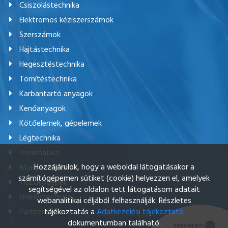
Csiszolástechnika
Elektromos kéziszerszámok
Szerszámok
Hajtástechnika
Hegesztéstechnika
Tömítéstechnika
Karbantartó anyagok
Kenőanyagok
Kötőelemek, gépelemek
Légtechnika
Pneumatika
Hozzájárulok, hogy a weboldal látogatásakor a
Munkavédelem
számítógépemen sütiket (cookie) helyezzen el, amelyek
Tisztítógépek
segítségével az oldalon tett látogatásom adatait
Emeléstechnika
webanalitikai céljából felhasználják. Részletes
tájékoztatás a
Adatkezelési tájékoztató
Partnereink
dokumentumban található.