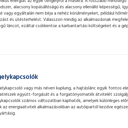
ikus energiát az egyik tengelyről a másikra. A rosszabb minőségű
ndszer, alacsony kopásállóságú és alacsony ellenálló képességű, így
é vagy egyáltalán nem bírja a nehéz körülményeket, például hőmér
zást és ütésterhelést. Válasszon mindig az alkalmazásnak megfele
gű láncot, ezáltal csökkentse a karbantartási költségeket és a gép
elykapcsolók
elykapcsoló vagy más néven kuplung, a hajtáslánc egyik fontos el
atrészek együtt-forgását és a forgatónyomaték átvitelét szolgálj
ykapcsolók számos változatban kaphatók, amelyek különleges elő
ak az energiaátviteli alkalmazásokban az autóipartól kezdve egésze
yártásig.