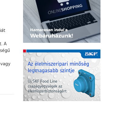
iát
t. A
őségű
 vagy