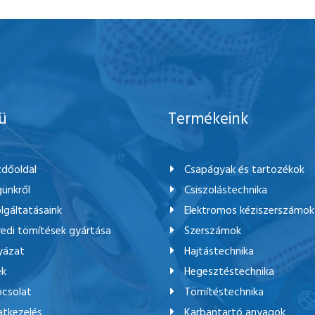
ü
Termékeink
dőoldal
Csapágyak és tartozékok
ünkről
Csiszolástechnika
lgáltatásaink
Elektromos kéziszerszámok
edi tömítések gyártása
Szerszámok
yázat
Hajtástechnika
ek
Hegesztéstechnika
csolat
Tömítéstechnika
tkezelés
Karbantartó anyagok