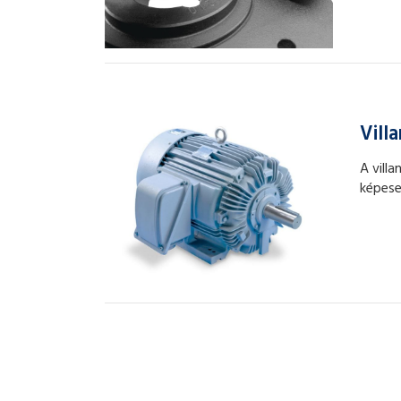
Vill
A vill
képesek