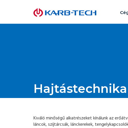
Cég
Hajtástechnika
Kiváló minőségű alkatrészeket kínálunk az erőátvi
láncok, szíjtárcsák, lánckerekek, tengelykapcsol