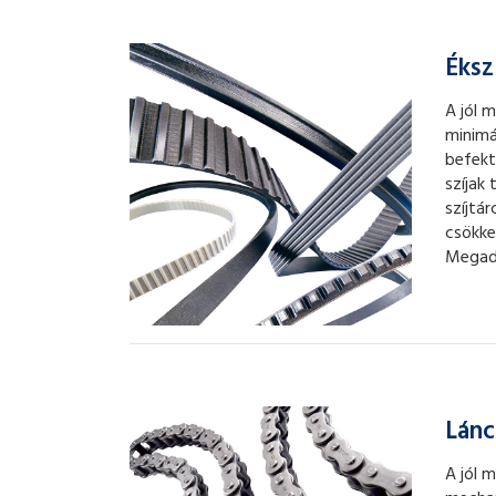
Éksz
A jól 
minimá
befekt
szíjak
szíjtá
csökke
Megady
Lánc
A jól 