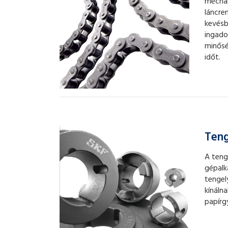
mechan
láncre
kevésb
ingado
minősé
időt.
Teng
A teng
gépalk
tengel
kínáln
papírg