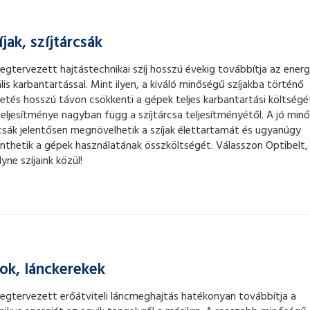
íjak, szíjtárcsák
megtervezett hajtástechnikai szíj hosszú évekig továbbítja az energ
lis karbantartással. Mint ilyen, a kiváló minőségű szíjakba történő
etés hosszú távon csökkenti a gépek teljes karbantartási költségé
 teljesítménye nagyban függ a szíjtárcsa teljesítményétől. A jó min
rcsák jelentősen megnövelhetik a szíjak élettartamát és ugyanúgy
nthetik a gépek használatának összköltségét. Válasszon Optibelt,
ne szíjaink közül!
ok, lánckerekek
megtervezett erőátviteli láncmeghajtás hatékonyan továbbítja a