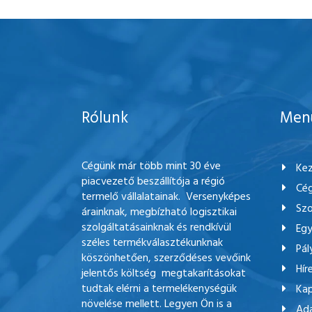
Rólunk
Men
Cégünk már több mint 30 éve
Kez
piacvezető beszállítója a régió
Cég
termelő vállalatainak. Versenyképes
Szo
árainknak, megbízható logisztikai
szolgáltatásainknak és rendkívül
Egy
széles termékválasztékunknak
Pál
köszönhetően, szerződéses vevőink
Hír
jelentős költség megtakarításokat
tudtak elérni a termelékenységük
Kap
növelése mellett. Legyen Ön is a
Ada