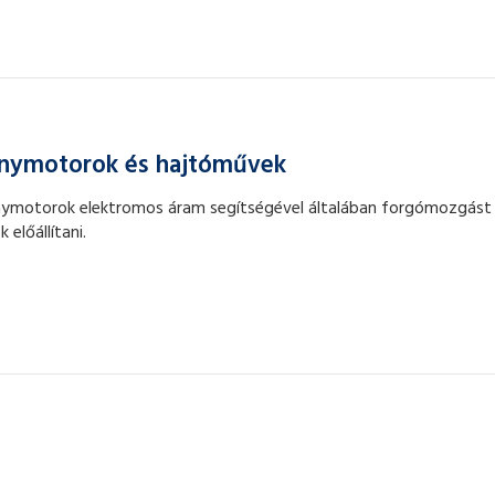
anymotorok és hajtóművek
anymotorok elektromos áram segítségével általában forgómozgást
 előállítani.