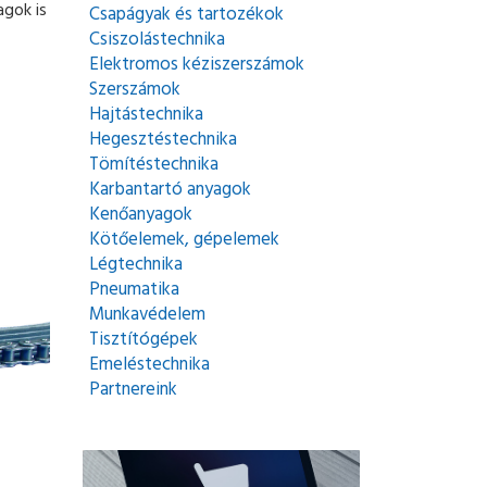
agok is
Csapágyak és tartozékok
Csiszolástechnika
Elektromos kéziszerszámok
Szerszámok
Hajtástechnika
Hegesztéstechnika
Tömítéstechnika
Karbantartó anyagok
Kenőanyagok
Kötőelemek, gépelemek
Légtechnika
Pneumatika
Munkavédelem
Tisztítógépek
Emeléstechnika
Partnereink