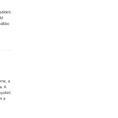
sékleti
lő
állási
eme, a
a. A
nyöket
n a