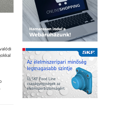
valódi
gokkal
b
.