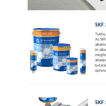
SKF 
Tudta,
Az SKF
alkalm
és alk
megfel
általá
kutatá
optima
SKF 