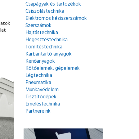
Csapágyak és tartozékok
Csiszolástechnika
Elektromos kéziszerszámok
matok
Szerszámok
lat
Hajtástechnika
Hegesztéstechnika
Tömítéstechnika
Karbantartó anyagok
Kenőanyagok
Kötőelemek, gépelemek
Légtechnika
Pneumatika
Munkavédelem
Tisztítógépek
Emeléstechnika
Partnereink