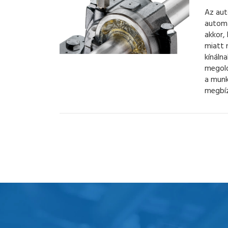
Az aut
automa
akkor,
miatt 
kínáln
megold
a munk
megbí