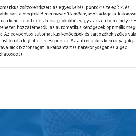
omatikus zsírzórendszert az egyes kenési pontokra telepítik, és
tikusan, a megfelelő mennyiségű kenőanyagot adagolja. Különös
 ha a kenési pontok biztonsági okokból vagy az üzemben elhelyezé
nehezen hozzáférhetők, az automatikus kenőgépek optimális meg
ak. Az egypontos automatikus kenőgépek és tartozékok széles vál
ást kínál a legtöbb kenési pontra. Az automatikus kenőanyagok ja
avállalók biztonságát, a karbantartás hatékonyságát és a gép
zhatóságát.