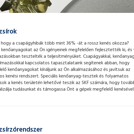
zsírok
 hogy a csapágyhibák több mint 36% -át a rossz kenés okozza?
 kenőanyagokat az Ön igényeinek megfelelően fejlesztették ki, és 
azásokban tesztelték a teljesítményüket. Csapágyakkal, kenőanya
almazásokkal kapcsolatos tapasztalataink segítenek abban, hogy
elő kenőanyagokat kínáljunk az Ön alkalmazásához és javítsuk az
nos kenési rendszert. Speciális kenőanyag-tesztek és folyamatos
sok a kenés területén lehetővé teszik az SKF számára, hogy továb
lizálja tudásunkat és támogassa Önt a gépek megfelelő kenésével
zsírzórendszer