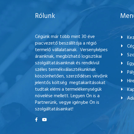
Rólunk
Men
Cégünk már több mint 30 éve
Kez
piacvezető beszállítója a régió
Cég
termelő vállalatainak. Versenyképes
Szo
árainknak, megbízható logisztikai
szolgáltatásainknak és rendkívül
Egy
széles termékválasztékunknak
Pál
köszönhetően, szerződéses vevőink
Hír
jelentős költség megtakarításokat
tudtak elérni a termelékenységük
Kap
növelése mellett. Legyen Ön is a
Ada
Partnerünk, vegye igénybe Ön is
szolgáltatásainkat!