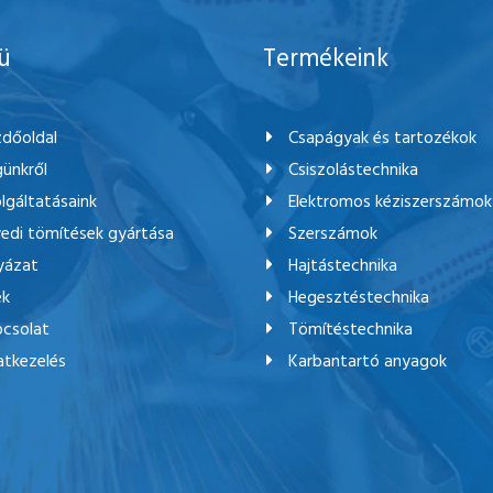
ü
Termékeink
dőoldal
Csapágyak és tartozékok
ünkről
Csiszolástechnika
lgáltatásaink
Elektromos kéziszerszámok
edi tömítések gyártása
Szerszámok
yázat
Hajtástechnika
ek
Hegesztéstechnika
csolat
Tömítéstechnika
tkezelés
Karbantartó anyagok