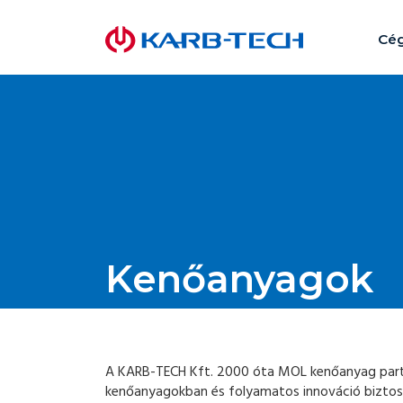
Cég
Kenőanyagok
A KARB-TECH Kft. 2000 óta MOL kenőanyag partn
kenőanyagokban és folyamatos innováció biztosí