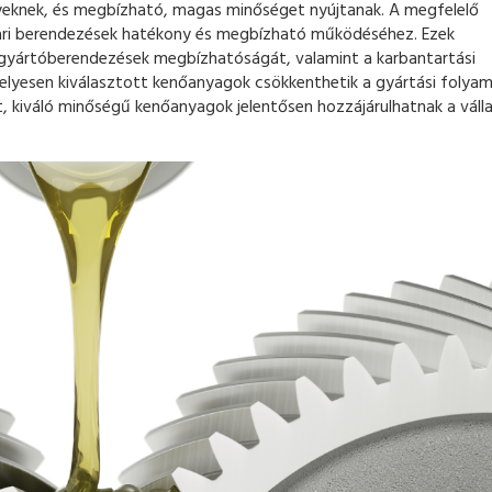
yeknek, és megbízható, magas minőséget nyújtanak. A megfelelő
ari berendezések hatékony és megbízható működéséhez. Ezek
 gyártóberendezések megbízhatóságát, valamint a karbantartási
helyesen kiválasztott kenőanyagok csökkenthetik a gyártási folya
lt, kiváló minőségű kenőanyagok jelentősen hozzájárulhatnak a válla