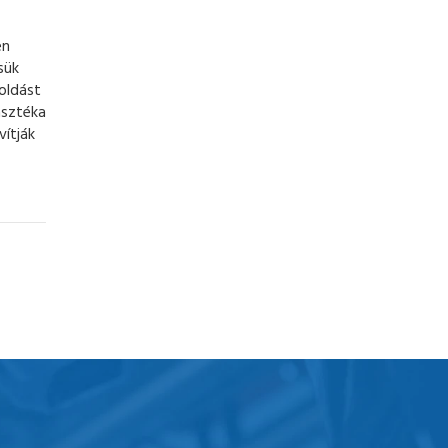
en
sük
oldást
asztéka
vítják