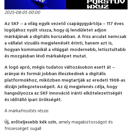
2025-08-05 00:00
Az SKF – a világ egyik vezető csapágygyártója – 117 éves
logójához nyúlt vissza, hogy új lendületet adjon
márkájának a digitális korszakban. A friss arculat nemcsak
a vállalat vizuális megjelenését érinti, hanem azt is,
hogyan kommunikál a világgal: modernebb, letisztultabb
és mozgásban lévő márkaképet mutat.
A logó apró, mégis tudatos változásokon esett át –
arányai és formái jobban illeszkednek a digitális
platformokhoz, miközben megtartják az eredeti 1908-as
dizájn jellegzetességeit. Az új megjelenés célja, hogy
hangsúlyozza az SKF innováció iránti elkötelezettségét
és időtálló ipari örökségét.
A márkafrissítés része:
Új, erőteljesebb kék szín
, amely magabiztosságot és
frissességet sugall