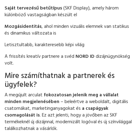
Saját tervezésű betűtípus
(SKF Display), amely három
különböző vastagságban készült el
Mozgásidentitás
, ahol minden vizuális elemnek van statikus
és dinamikus változata is
Letisztultabb, karakteresebb képi világ
A frissítés kreatív partnere a svéd
NORD ID
dizájnügynökség
volt.
Mire számíthatnak a partnerek és
ügyfelek?
A megújult arculat
fokozatosan jelenik meg a vállalat
minden megjelenésében
– beleértve a weboldalt, digitális
csatornákat, marketinganyagokat és
a csapágyak
csomagolását is
. Ez azt jelenti, hogy a jövőben az SKF
termékeknél új dizájnnal, modernizált logóval és új színvilággal
találkozhatnak a vásárlók.