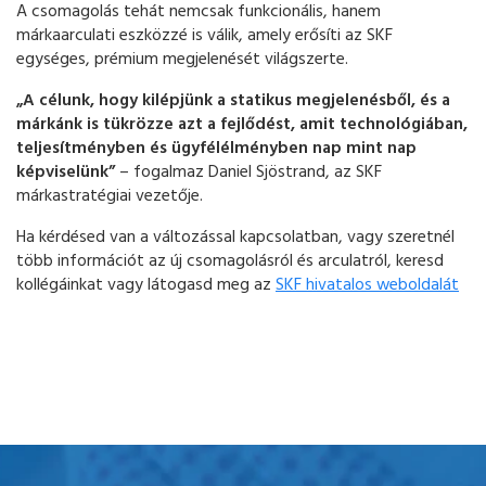
A csomagolás tehát nemcsak funkcionális, hanem
márkaarculati eszközzé is válik, amely erősíti az SKF
egységes, prémium megjelenését világszerte.
„A célunk, hogy kilépjünk a statikus megjelenésből, és a
márkánk is tükrözze azt a fejlődést, amit technológiában,
teljesítményben és ügyfélélményben nap mint nap
képviselünk”
– fogalmaz Daniel Sjöstrand, az SKF
márkastratégiai vezetője.
Ha kérdésed van a változással kapcsolatban, vagy szeretnél
több információt az új csomagolásról és arculatról, keresd
kollégáinkat vagy látogasd meg az
SKF hivatalos weboldalát