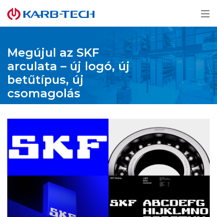
Megújul az SKF
arculata – új logó, új
betűtípus, új
csomagolás